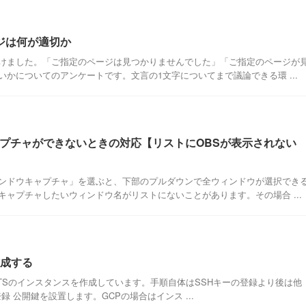
ジは何が適切か
けました。「ご指定のページは見つかりませんでした」「ご指定のページが
かについてのアンケートです。文言の1文字についてまで議論できる環 ...
ャプチャができないときの対応【リストにOBSが表示されない
ンドウキャプチャ」を選ぶと、下部のプルダウンで全ウィンドウが選択でき
ャプチャしたいウィンドウ名がリストにないことがあります。その場合 ...
作成する
.04 LTSのインスタンスを作成しています。手順自体はSSHキーの登録より後は他
録 公開鍵を設置します。GCPの場合はインス ...