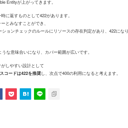
sable Entityが上がってきます。
時に返すものとして422があります。
ラーとみなすことができ、
リデーションチェックのルールにリソースの存在判定があり、422にな
うような意味合いになり、カバー範囲が広いです。
けがしやすい設計として
スコードは422を推奨
し、次点で400の利用になると考えます。