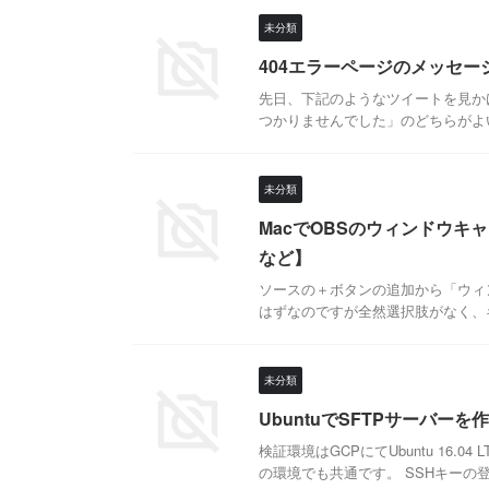
未分類
404エラーページのメッセー
先日、下記のようなツイートを見か
つかりませんでした」のどちらがよい
未分類
MacでOBSのウィンドウキ
など】
ソースの＋ボタンの追加から「ウィ
はずなのですが全然選択肢がなく、キ
未分類
UbuntuでSFTPサーバーを
検証環境はGCPにてUbuntu 16
の環境でも共通です。 SSHキーの登