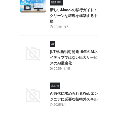
開発環境
新しいMacへの移行ガイド：
クリーンな環境を構築する手
順
2026/1/17
AI
[LT登壇内容]開発15年のAIネ
イティブではない巨大サービ
スのAI最適化
2025/11/15
未分類
AI時代に求められるWebエン
ジニアに必要な技術外スキル
2025/1/11