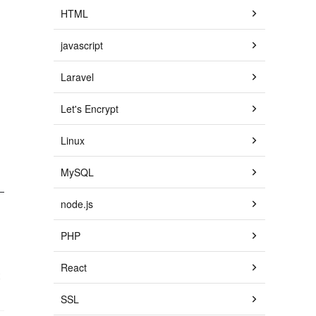
HTML
javascript
Laravel
Let's Encrypt
Linux
MySQL
node.js
PHP
React
と
SSL