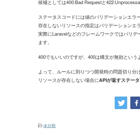
候補としては400:Bad Requestと422:Unproces
ステータスコードには値のバリデーションエラー
存在しないリソースの指定はバリデーションエ
実際にLaravelなどのフレームワークではバ
ます。
400でもいいのですが、400は構文が無効とい
よって、ルールに則りつつ開発時の問題切り分
リソースが存在しない場合に
APIが返すステータ
-
未分類