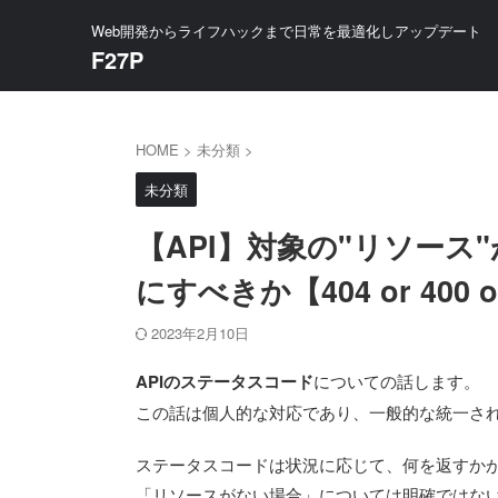
Web開発からライフハックまで日常を最適化しアップデート
F27P
HOME
>
未分類
>
未分類
【API】対象の"リソー
にすべきか【404 or 400 o
2023年2月10日
APIのステータスコード
についての話します。
この話は個人的な対応であり、一般的な統一さ
ステータスコードは状況に応じて、何を返すか
「リソースがない場合」については明確ではな