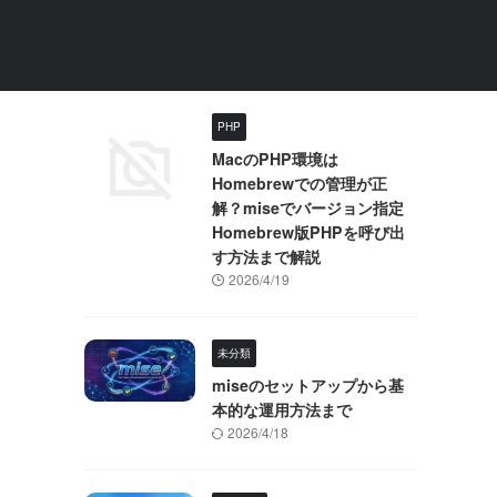
PHP
MacのPHP環境は
Homebrewでの管理が正
解？miseでバージョン指定
Homebrew版PHPを呼び出
す方法まで解説
2026/4/19
未分類
miseのセットアップから基
本的な運用方法まで
2026/4/18