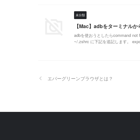
未分類
【Mac】adbをターミナルか
adbを使おうとしたらcommand not
~/.zshrc に下記を追記します。 export
エバーグリーンブラウザとは？