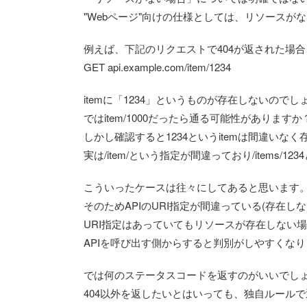
"Webページ"向けの仕様としては、リソースが
例えば、下記のリクエストで404が返された場
GET api.example.com/item/1234
itemに「1234」というものが存在しないのでし
ではitem/1000だったら通る可能性がありますか
しかし確認すると1234というitemは間違いな
実は/item/という指定が間違っており/items/
こういったケースは往々にしてあると思います
そのためAPIのURI指定が間違っている(存在しな
URI指定はあっていてもリソースが存在しない
APIを呼び出す側からすると判別がしやすくな
では何のステータスコードを返すのがいいでし
404以外を返したいとはいっても、独自ルール