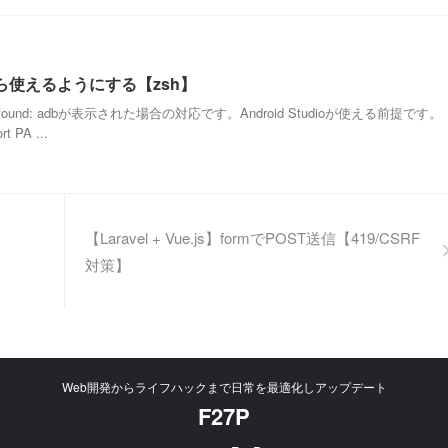
ら使えるようにする【zsh】
 found: adbが表示された場合の対応です。Android Studioが使える前提です。
 PA ...
【Laravel + Vue.js】formでPOST送信【419/CSRF
対策】
Web開発からライフハックまで日常を最適化しアップデート
F27P