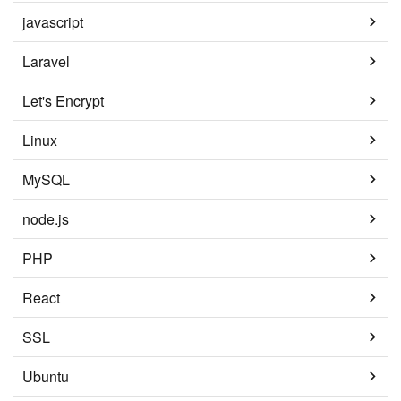
javascript
Laravel
Let's Encrypt
Linux
MySQL
node.js
PHP
React
SSL
Ubuntu