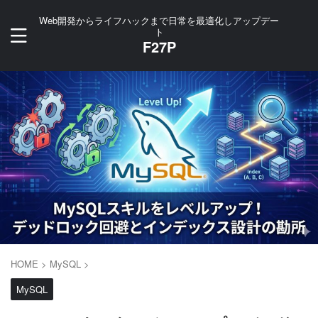
Web開発からライフハックまで日常を最適化しアップデー
ト
F27P
HOME
>
MySQL
>
MySQL