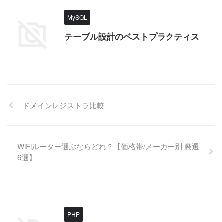
MySQL
テーブル設計のベストプラクティス
ドメインレジストラ比較
WiFiルーター選ぶならどれ？【価格帯/メーカー別 厳選
6選】
PHP