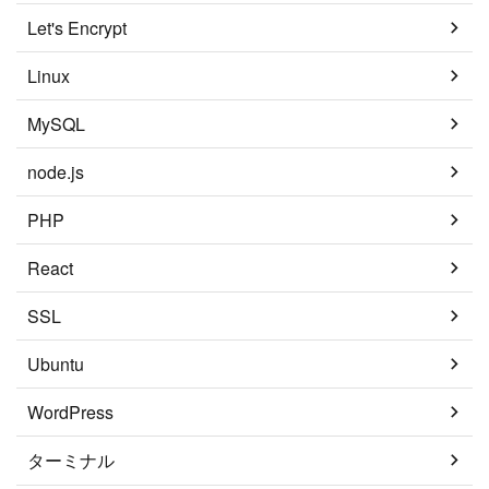
Let's Encrypt
Linux
MySQL
node.js
PHP
React
SSL
Ubuntu
WordPress
ターミナル