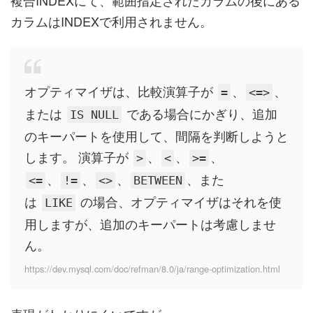
カラムはINDEXで利用されません。
オプティマイザは、比較演算子が
、
、
=
<=>
または
である場合にかぎり、追加
IS NULL
のキーパートを使用して、間隔を判断しようと
します。 演算子が
、
、
、
>
<
>=
、
、
、
、また
<=
!=
<>
BETWEEN
は
の場合、オプティマイザはそれを使
LIKE
用しますが、追加のキーパートは考慮しませ
ん。
https://dev.mysql.com/doc/refman/8.0/ja/range-optimization.html