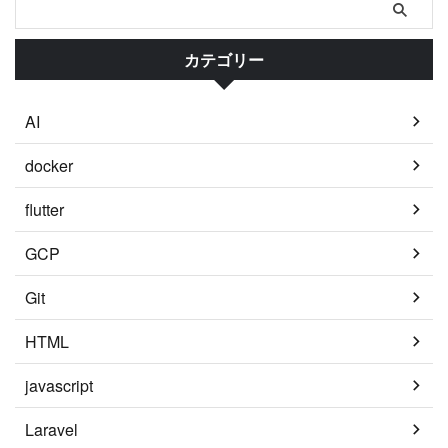
カテゴリー
AI
docker
flutter
GCP
Git
HTML
javascript
Laravel