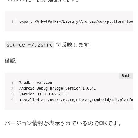
export PATH=$PATH:~/Library/Android/sdk/platform-tools
で反映します。
source ~/.zshrc
確認
% adb --version

Android Debug Bridge version 1.0.41

Version 33.0.3-8952118

Installed as /Users/xxxxx/Library/Android/sdk/platform
バージョン情報が表示されているのでOKです。