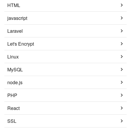
HTML
javascript
Laravel
Let's Encrypt
Linux
MySQL
node.js
PHP
React
SSL