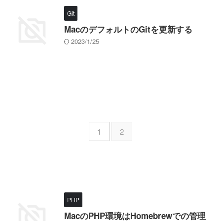
Git
MacのデフォルトのGitを更新する
2023/1/25
1
2
PHP
MacのPHP環境はHomebrewでの管理