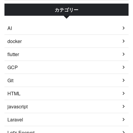
カテゴリー
AI
docker
flutter
GCP
Git
HTML
javascript
Laravel
Let's Encrypt