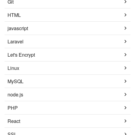
Git
HTML
javascript
Laravel
Let's Encrypt
Linux
MySQL
node.js
PHP
React
SSL