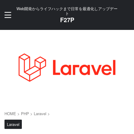
Web開発からライフハックまで日常を最適化しアップデー
ト
F27P
HOME
>
PHP
>
Laravel
>
Laravel