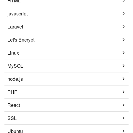
HTML
javascript
Laravel
Let's Encrypt
Linux
MySQL
node.js
PHP
React
SSL
Ubuntu