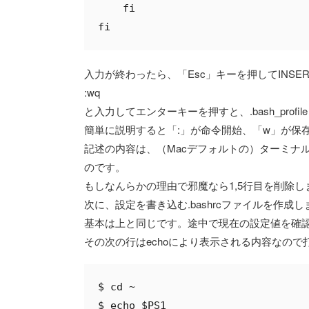
    fi

入力が終わったら、「Esc」キーを押してINSE
:wq
と入力してエンターキーを押すと、.bash_prof
簡単に説明すると「:」が命令開始、「w」が保
記述の内容は、（Macデフォルトの）ターミナル
のです。
もしなんらかの理由で邪魔なら1,5行目を削除し
次に、設定を書き込む.bashrcファイルを作成し
基本は上と同じです。途中で現在の設定値を確認
その次の行はechoにより表示される内容なの
$ cd ~

$ echo $PS1
