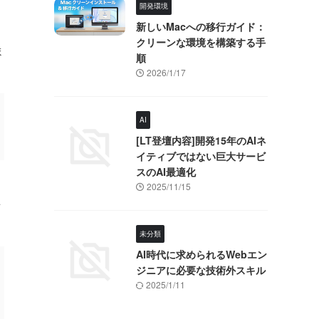
開発環境
新しいMacへの移行ガイド：
クリーンな環境を構築する手
ま
順
2026/1/17
AI
[LT登壇内容]開発15年のAIネ
イティブではない巨大サービ
スのAI最適化
2025/11/15
を
未分類
AI時代に求められるWebエン
ジニアに必要な技術外スキル
2025/1/11