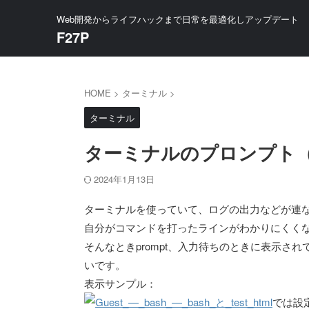
Web開発からライフハックまで日常を最適化しアップデート
F27P
HOME
>
ターミナル
>
ターミナル
ターミナルのプロンプト（
2024年1月13日
ターミナルを使っていて、ログの出力などが連
自分がコマンドを打ったラインがわかりにくく
そんなときprompt、入力待ちのときに表示さ
いです。
表示サンプル：
では設