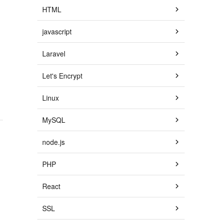
HTML
javascript
Laravel
Let's Encrypt
Linux
MySQL
node.js
PHP
React
SSL