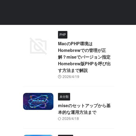
PHP
MacのPHP環境は
Homebrewでの管理が正
解？miseでバージョン指定
Homebrew版PHPを呼び出
す方法まで解説
2026/4/19
未分類
miseのセットアップから基
本的な運用方法まで
2026/4/18