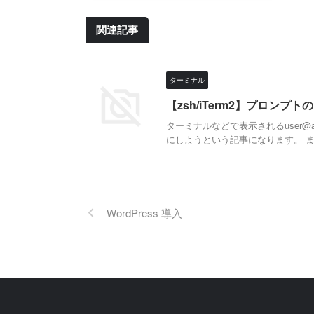
関連記事
ターミナル
【zsh/iTerm2】プロンプ
ターミナルなどで表示されるuser@
にしようという記事になります。 まず
WordPress 導入