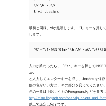
\h:\W \u\$

最初と同様、viが起動します。「i」キーを押して
します。
入力が終わったら、「Esc」キーを押してINSE
:wq
と入力してエンターキーを押し、.bashrc を保
他の色がいい方は、91の部分を変えてください
色の一覧は下記サイトのForegroundなどを参
http://misc.flogisoft.com/bash/tip_colors_and_form
以上で設定は完了です。