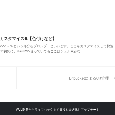
トのカスタマイズ🐈【色付けなど】
abcd ~ %という部分をプロンプトといいます。ここをカスタマイズして快適
初めに、iTerm2を使っていてもここはシェル依存な ...
BitbucketによるGit管理
Web開発からライフハックまで日常を最適化しアップデート